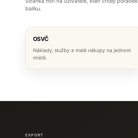
Stránka míří na uživatele, kteří chtějí pořád
balíku.
OSVČ
Náklady, služby a malé nákupy na jednom
místě.
EXPORT