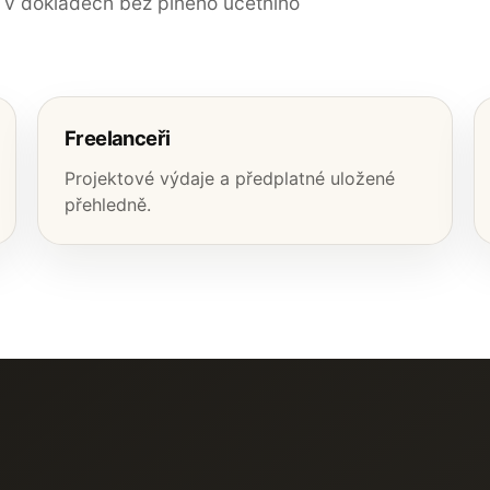
ek v dokladech bez plného účetního
Freelanceři
Projektové výdaje a předplatné uložené
přehledně.