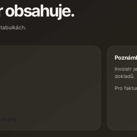
r obsahuje.
 tabulkách.
Poznám
Invoistr 
dokladů.
Pro faktu
ostupný