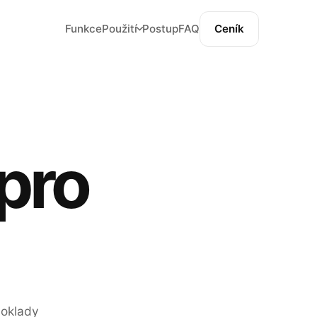
Funkce
Použití
Postup
FAQ
Ceník
 pro
doklady