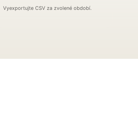
Vyexportujte CSV za zvolené období.