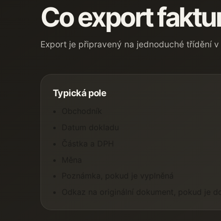
Co export faktu
Export je připravený na jednoduché třídění v
Typická pole
Obchodník
Datum dokladu
Částka a DPH
Měna
Poznámka, pokud je vyplněná
Odkaz na originální dokument, pokud je d